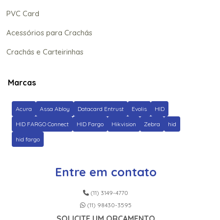
PVC Card
Acessórios para Crachás
Crachás e Carteirinhas
Marcas
Acura
Assa Abloy
Datacard Entrust
Evolis
HID
HID FARGO Connect
HID Fargo
Hikvision
Zebra
hid
hid fargo
Entre em contato
(11) 3149-4770
(11) 98430-3595
SOLICITE UM ORÇAMENTO