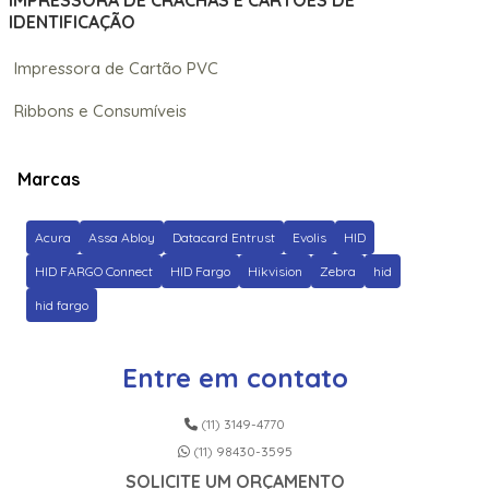
IMPRESSORA DE CRACHÁS E CARTÕES DE
IDENTIFICAÇÃO
Impressora de Cartão PVC
Ribbons e Consumíveis
Marcas
Acura
Assa Abloy
Datacard Entrust
Evolis
HID
HID FARGO Connect
HID Fargo
Hikvision
Zebra
hid
hid fargo
Entre em contato
(11) 3149-4770
(11) 98430-3595
SOLICITE UM ORÇAMENTO