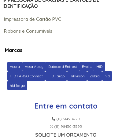
IMPRESSORA DE CRACHÁS E CARTÕES DE
IDENTIFICAÇÃO
Impressora de Cartão PVC
Ribbons e Consumíveis
Marcas
Acura
Assa Abloy
Datacard Entrust
Evolis
HID
HID FARGO Connect
HID Fargo
Hikvision
Zebra
hid
hid fargo
Entre em contato
(11) 3149-4770
(11) 98430-3595
SOLICITE UM ORÇAMENTO