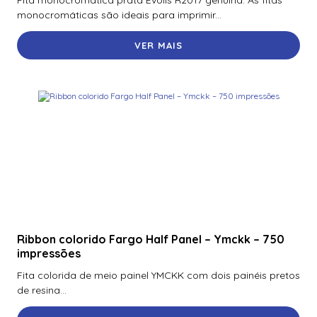
Fita monocromática prata Evolis R2017 genuína. As fitas
monocromáticas são ideais para imprimir...
VER MAIS
Ribbon colorido Fargo Half Panel – Ymckk – 750
impressões
Fita colorida de meio painel YMCKK com dois painéis pretos
de resina...