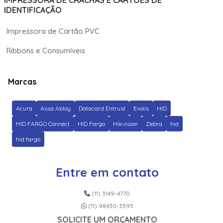
IMPRESSORA DE CRACHÁS E CARTÕES DE
IDENTIFICAÇÃO
Impressora de Cartão PVC
Ribbons e Consumíveis
Marcas
Acura
Assa Abloy
Datacard Entrust
Evolis
HID
HID FARGO Connect
HID Fargo
Hikvision
Zebra
hid
hid fargo
Entre em contato
(11) 3149-4770
(11) 98430-3595
SOLICITE UM ORÇAMENTO