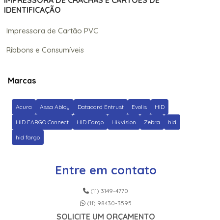
IMPRESSORA DE CRACHÁS E CARTÕES DE
IDENTIFICAÇÃO
Impressora de Cartão PVC
Ribbons e Consumíveis
Marcas
Acura
Assa Abloy
Datacard Entrust
Evolis
HID
HID FARGO Connect
HID Fargo
Hikvision
Zebra
hid
hid fargo
Entre em contato
(11) 3149-4770
(11) 98430-3595
SOLICITE UM ORÇAMENTO