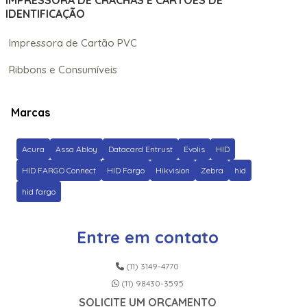
IMPRESSORA DE CRACHÁS E CARTÕES DE
IDENTIFICAÇÃO
Impressora de Cartão PVC
Ribbons e Consumíveis
Marcas
Acura
Assa Abloy
Datacard Entrust
Evolis
HID
HID FARGO Connect
HID Fargo
Hikvision
Zebra
hid
hid fargo
Entre em contato
(11) 3149-4770
(11) 98430-3595
SOLICITE UM ORÇAMENTO