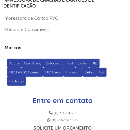
IMPRESSORA DE CRACHÁS E CARTÕES DE
IDENTIFICAÇÃO
Impressora de Cartão PVC
Ribbons e Consumíveis
Marcas
Acura
Assa Abloy
Datacard Entrust
Evolis
HID
HID FARGO Connect
HID Fargo
Hikvision
Zebra
hid
hid fargo
Entre em contato
(11) 3149-4770
(11) 98430-3595
SOLICITE UM ORÇAMENTO