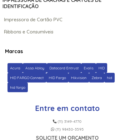
IMPRESSORA DE CRACHÁS E CARTÕES DE
IDENTIFICAÇÃO
Impressora de Cartão PVC
Ribbons e Consumíveis
Marcas
Acura
Assa Abloy
Datacard Entrust
Evolis
HID
HID FARGO Connect
HID Fargo
Hikvision
Zebra
hid
hid fargo
Entre em contato
(11) 3149-4770
(11) 98430-3595
SOLICITE UM ORÇAMENTO