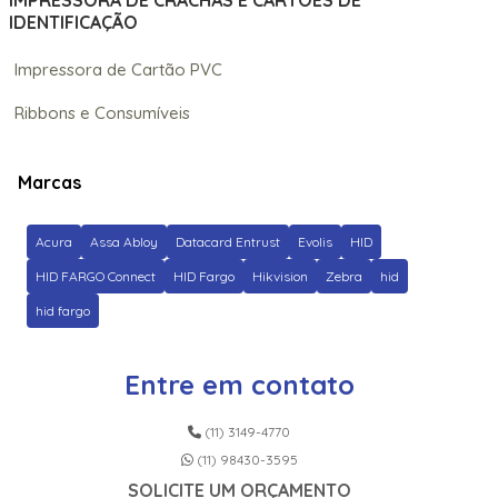
IMPRESSORA DE CRACHÁS E CARTÕES DE
IDENTIFICAÇÃO
Impressora de Cartão PVC
Ribbons e Consumíveis
Marcas
Acura
Assa Abloy
Datacard Entrust
Evolis
HID
HID FARGO Connect
HID Fargo
Hikvision
Zebra
hid
hid fargo
Entre em contato
(11) 3149-4770
(11) 98430-3595
SOLICITE UM ORÇAMENTO