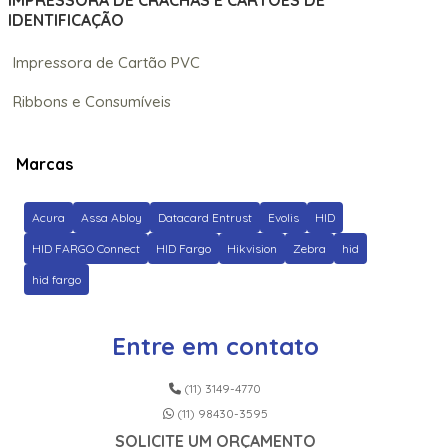
IMPRESSORA DE CRACHÁS E CARTÕES DE
IDENTIFICAÇÃO
Impressora de Cartão PVC
Ribbons e Consumíveis
Marcas
Acura
Assa Abloy
Datacard Entrust
Evolis
HID
HID FARGO Connect
HID Fargo
Hikvision
Zebra
hid
hid fargo
Entre em contato
(11) 3149-4770
(11) 98430-3595
SOLICITE UM ORÇAMENTO