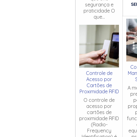
SE
segurança e
praticidade O
que...
Co
Controle de
Man
Acesso por
Cartões de
A m
Proximidade RFID
pr
O controle de
p
acesso por
pro
cartões de
proximidade RFID
fun
(Radio-
Frequency
equ
Identification) é
pr