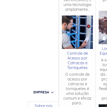
uma tecnologia
amplamente...
Lo
Controle de
Equ
Acesso por
A s
Catracas e
lo
Torniquetes
equ
O controle de
da 
acesso por
pr
catracas e
ag
torniquetes é
flex
EMPRESA
uma solução
comum e eficaz
pro
para...
Sobre nós