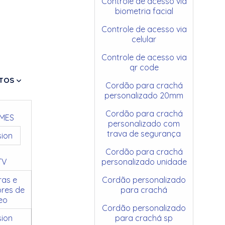
Controle de acesso via
biometria facial
Controle de acesso via
celular
Controle de acesso via
qr code
TOS
Cordão para crachá
personalizado 20mm
Cordão para crachá
MES
personalizado com
trava de segurança
sion
Cordão para crachá
TV
personalizado unidade
as e
Cordão personalizado
res de
para crachá
eo
Cordão personalizado
sion
para crachá sp