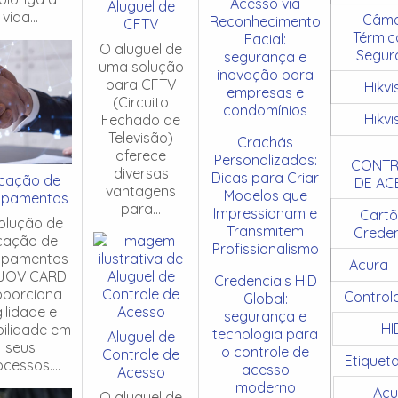
Acesso via
Aluguel de
vida...
Câme
Reconhecimento
CFTV
Térmic
Facial:
O aluguel de
Segur
segurança e
uma solução
inovação para
para CFTV
Hikvi
empresas e
(Circuito
condomínios
Hikvi
Fechado de
Televisão)
Crachás
oferece
Personalizados:
CONTR
diversas
Dicas para Criar
cação de
DE AC
vantagens
Modelos que
ipamentos
para...
Impressionam e
Cartõ
olução de
Transmitem
Creden
cação de
Profissionalismo
ipamentos
Acura
JOVICARD
Credenciais HID
oporciona
Control
Global:
ilidade e
segurança e
HI
ibilidade em
tecnologia para
Aluguel de
seus
o controle de
Controle de
Etiquet
cessos....
acesso
Acesso
moderno
Acu
O aluguel de