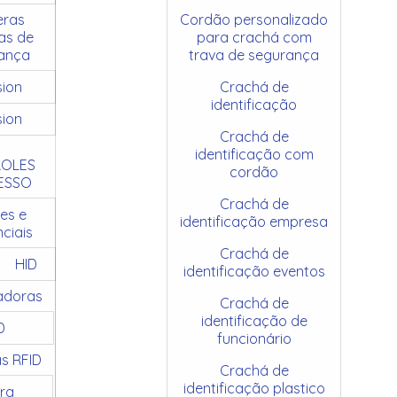
ras
Cordão personalizado
as de
para crachá com
ança
trava de segurança
sion
Crachá de
identificação
sion
Crachá de
identificação com
OLES
cordão
ESSO
Crachá de
es e
identificação empresa
ciais
Crachá de
HID
identificação eventos
adoras
Crachá de
identificação de
D
funcionário
as RFID
Crachá de
identificação plastico
ra