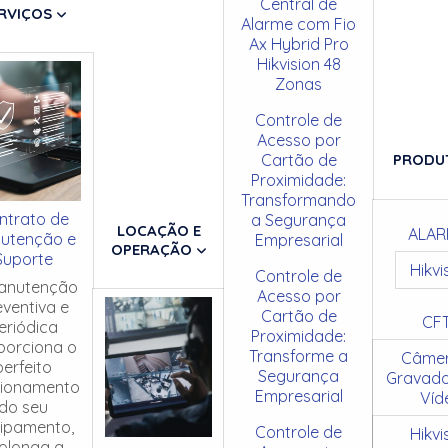
Central de
RVIÇOS
Alarme com Fio
Ax Hybrid Pro
Hikvision 48
Zonas
Controle de
Acesso por
Cartão de
PRODU
Proximidade:
Transformando
ntrato de
a Segurança
LOCAÇÃO E
ALAR
utenção e
Empresarial
OPERAÇÃO
Suporte
Hikvi
Controle de
anutenção
Acesso por
eventiva e
Cartão de
CF
eriódica
Proximidade:
porciona o
Transforme a
Câmer
perfeito
Segurança
Gravado
cionamento
Empresarial
Víd
do seu
ipamento,
Controle de
Hikvi
olonga a