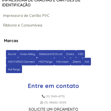
IMPRESSORA DE CRACHÁS E CARTÕES DE
IDENTIFICAÇÃO
Impressora de Cartão PVC
Ribbons e Consumíveis
Marcas
Acura
Assa Abloy
Datacard Entrust
Evolis
HID
HID FARGO Connect
HID Fargo
Hikvision
Zebra
hid
hid fargo
Entre em contato
(11) 3149-4770
(11) 98430-3595
SOLICITE UM ORÇAMENTO