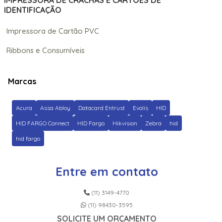
IMPRESSORA DE CRACHÁS E CARTÕES DE
IDENTIFICAÇÃO
Impressora de Cartão PVC
Ribbons e Consumíveis
Marcas
Acura
Assa Abloy
Datacard Entrust
Evolis
HID
HID FARGO Connect
HID Fargo
Hikvision
Zebra
hid
hid fargo
Entre em contato
(11) 3149-4770
(11) 98430-3595
SOLICITE UM ORÇAMENTO