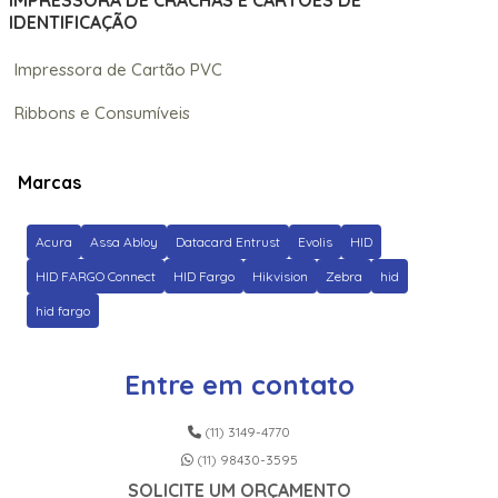
IMPRESSORA DE CRACHÁS E CARTÕES DE
IDENTIFICAÇÃO
Impressora de Cartão PVC
Ribbons e Consumíveis
Marcas
Acura
Assa Abloy
Datacard Entrust
Evolis
HID
HID FARGO Connect
HID Fargo
Hikvision
Zebra
hid
hid fargo
Entre em contato
(11) 3149-4770
(11) 98430-3595
SOLICITE UM ORÇAMENTO