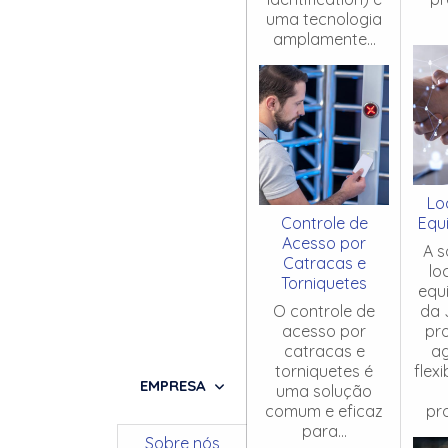
uma tecnologia
amplamente...
Lo
Controle de
Equ
Acesso por
A s
Catracas e
lo
Torniquetes
equ
O controle de
da 
acesso por
pr
catracas e
ag
torniquetes é
flex
EMPRESA
uma solução
comum e eficaz
pro
para...
Sobre nós