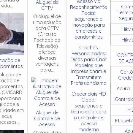
Acesso via
Aluguel de
vida...
Câme
Reconhecimento
CFTV
Térmic
Facial:
O aluguel de
Segur
segurança e
uma solução
inovação para
para CFTV
Hikvi
empresas e
(Circuito
condomínios
Hikvi
Fechado de
Televisão)
Crachás
oferece
Personalizados:
CONTR
diversas
Dicas para Criar
cação de
DE AC
vantagens
Modelos que
ipamentos
para...
Impressionam e
Cartõ
olução de
Transmitem
Creden
cação de
Profissionalismo
ipamentos
Acura
JOVICARD
Credenciais HID
oporciona
Control
Global:
ilidade e
segurança e
HI
ibilidade em
tecnologia para
Aluguel de
seus
o controle de
Controle de
Etiquet
cessos....
acesso
Acesso
moderno
Acu
O aluguel de