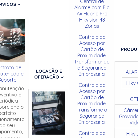
Central de
RVIÇOS
Alarme com Fio
Ax Hybrid Pro
Hikvision 48
Zonas
Controle de
Acesso por
Cartão de
PRODU
Proximidade:
Transformando
ntrato de
a Segurança
LOCAÇÃO E
ALAR
utenção e
Empresarial
OPERAÇÃO
Suporte
Hikvi
Controle de
anutenção
Acesso por
eventiva e
Cartão de
CF
eriódica
Proximidade:
porciona o
Transforme a
Câmer
perfeito
Segurança
Gravado
cionamento
Empresarial
Víd
do seu
ipamento,
Controle de
Hikvi
olonga a