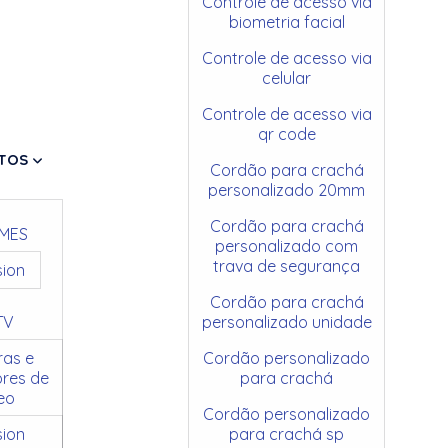
Controle de acesso via
biometria facial
Controle de acesso via
celular
Controle de acesso via
qr code
TOS
Cordão para crachá
personalizado 20mm
Cordão para crachá
MES
personalizado com
trava de segurança
sion
Cordão para crachá
TV
personalizado unidade
as e
Cordão personalizado
res de
para crachá
eo
Cordão personalizado
sion
para crachá sp