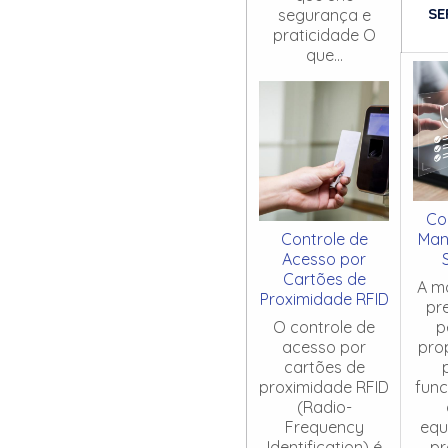
SE
segurança e
praticidade O
que...
Co
Controle de
Man
Acesso por
Cartões de
A m
Proximidade RFID
pr
O controle de
p
acesso por
pro
cartões de
proximidade RFID
fun
(Radio-
Frequency
equ
Identification) é
pr