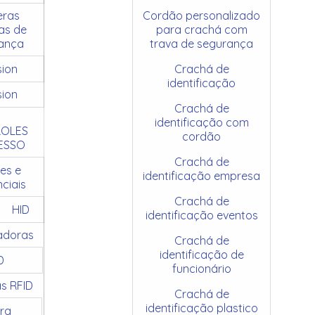
ras
Cordão personalizado
as de
para crachá com
ança
trava de segurança
sion
Crachá de
identificação
sion
Crachá de
identificação com
OLES
cordão
ESSO
Crachá de
es e
identificação empresa
ciais
Crachá de
HID
identificação eventos
adoras
Crachá de
identificação de
D
funcionário
as RFID
Crachá de
identificação plastico
ra