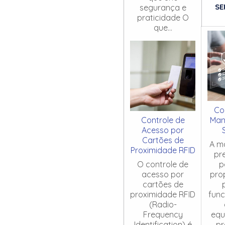
SE
segurança e
praticidade O
que...
Co
Controle de
Man
Acesso por
Cartões de
A m
Proximidade RFID
pr
O controle de
p
acesso por
pro
cartões de
proximidade RFID
fun
(Radio-
Frequency
equ
Identification) é
pr