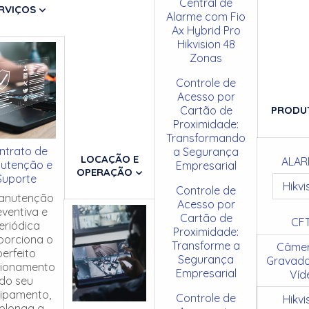
Central de
RVIÇOS
Alarme com Fio
Ax Hybrid Pro
Hikvision 48
Zonas
Controle de
Acesso por
Cartão de
PRODU
Proximidade:
Transformando
ntrato de
a Segurança
LOCAÇÃO E
ALAR
utenção e
Empresarial
OPERAÇÃO
Suporte
Hikvi
Controle de
anutenção
Acesso por
eventiva e
Cartão de
CF
eriódica
Proximidade:
porciona o
Transforme a
Câmer
perfeito
Segurança
Gravado
cionamento
Empresarial
Víd
do seu
ipamento,
Controle de
Hikvi
olonga a