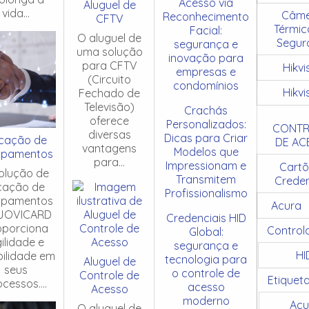
Acesso via
Aluguel de
vida...
Câme
Reconhecimento
CFTV
Térmic
Facial:
O aluguel de
Segur
segurança e
uma solução
inovação para
para CFTV
Hikvi
empresas e
(Circuito
condomínios
Hikvi
Fechado de
Televisão)
Crachás
oferece
Personalizados:
CONTR
diversas
Dicas para Criar
cação de
DE AC
vantagens
Modelos que
ipamentos
para...
Impressionam e
Cartõ
olução de
Transmitem
Creden
cação de
Profissionalismo
ipamentos
Acura
JOVICARD
Credenciais HID
oporciona
Control
Global:
ilidade e
segurança e
HI
ibilidade em
tecnologia para
Aluguel de
seus
o controle de
Controle de
Etiquet
cessos....
acesso
Acesso
moderno
Acu
O aluguel de