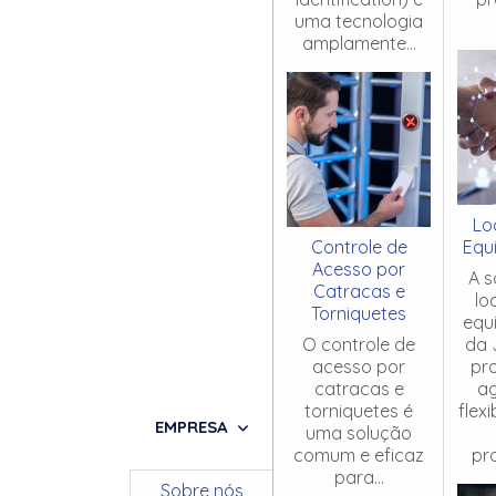
uma tecnologia
amplamente...
Lo
Controle de
Equ
Acesso por
A s
Catracas e
lo
Torniquetes
equ
O controle de
da 
acesso por
pr
catracas e
ag
torniquetes é
flex
EMPRESA
uma solução
comum e eficaz
pro
para...
Sobre nós