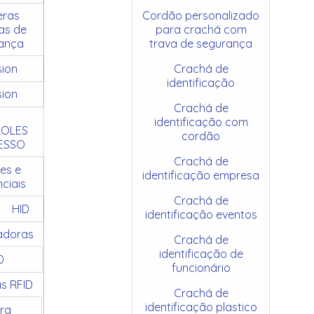
ras
Cordão personalizado
as de
para crachá com
ança
trava de segurança
sion
Crachá de
identificação
sion
Crachá de
identificação com
OLES
cordão
ESSO
Crachá de
es e
identificação empresa
ciais
Crachá de
HID
identificação eventos
adoras
Crachá de
identificação de
D
funcionário
as RFID
Crachá de
identificação plastico
ra