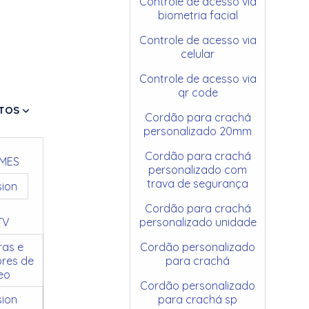
Controle de acesso via
biometria facial
Controle de acesso via
celular
Controle de acesso via
qr code
TOS
Cordão para crachá
personalizado 20mm
Cordão para crachá
MES
personalizado com
trava de segurança
sion
Cordão para crachá
TV
personalizado unidade
as e
Cordão personalizado
res de
para crachá
eo
Cordão personalizado
sion
para crachá sp