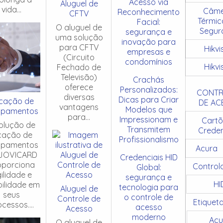
Acesso via
Aluguel de
vida...
Câme
Reconhecimento
CFTV
Térmic
Facial:
O aluguel de
Segur
segurança e
uma solução
inovação para
para CFTV
Hikvi
empresas e
(Circuito
condomínios
Hikvi
Fechado de
Televisão)
Crachás
oferece
Personalizados:
CONTR
diversas
Dicas para Criar
cação de
DE AC
vantagens
Modelos que
ipamentos
para...
Impressionam e
Cartõ
olução de
Transmitem
Creden
cação de
Profissionalismo
ipamentos
Acura
JOVICARD
Credenciais HID
oporciona
Control
Global:
ilidade e
segurança e
HI
ibilidade em
tecnologia para
Aluguel de
seus
o controle de
Controle de
Etiquet
cessos....
acesso
Acesso
moderno
Acu
O aluguel de