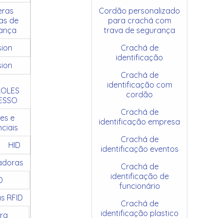
ras
Cordão personalizado
as de
para crachá com
ança
trava de segurança
sion
Crachá de
identificação
sion
Crachá de
identificação com
OLES
cordão
ESSO
Crachá de
es e
identificação empresa
ciais
Crachá de
HID
identificação eventos
adoras
Crachá de
identificação de
D
funcionário
as RFID
Crachá de
identificação plastico
ra