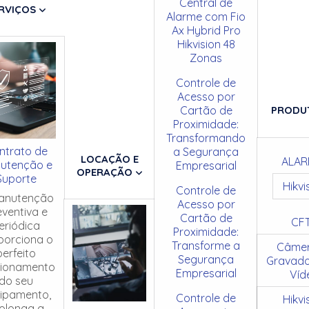
Central de
RVIÇOS
Alarme com Fio
Ax Hybrid Pro
Hikvision 48
Zonas
Controle de
Acesso por
Cartão de
PRODU
Proximidade:
Transformando
ntrato de
a Segurança
LOCAÇÃO E
ALAR
utenção e
Empresarial
OPERAÇÃO
Suporte
Hikvi
Controle de
anutenção
Acesso por
eventiva e
Cartão de
CF
eriódica
Proximidade:
porciona o
Transforme a
Câmer
perfeito
Segurança
Gravado
cionamento
Empresarial
Víd
do seu
ipamento,
Controle de
Hikvi
olonga a