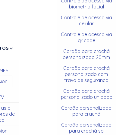
Controle de acesso via
biometria facial
Controle de acesso via
celular
Controle de acesso via
qr code
TOS
Cordão para crachá
personalizado 20mm
Cordão para crachá
MES
personalizado com
trava de segurança
sion
Cordão para crachá
TV
personalizado unidade
as e
Cordão personalizado
res de
para crachá
eo
Cordão personalizado
sion
para crachá sp