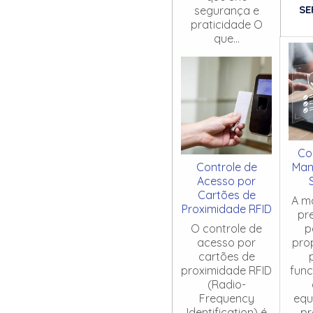
SE
segurança e
praticidade O
que...
Co
Controle de
Man
Acesso por
Cartões de
A m
Proximidade RFID
pr
O controle de
p
acesso por
pro
cartões de
proximidade RFID
fun
(Radio-
Frequency
equ
Identification) é
pr