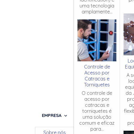
uma tecnologia
amplamente...
Lo
Controle de
Equ
Acesso por
A s
Catracas e
lo
Torniquetes
equ
O controle de
da 
acesso por
pr
catracas e
ag
torniquetes é
flex
EMPRESA
uma solução
comum e eficaz
pro
para...
Sobre nós