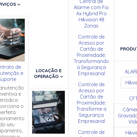
Central de
RVIÇOS
Alarme com Fio
Ax Hybrid Pro
Hikvision 48
Zonas
Controle de
Acesso por
Cartão de
PRODU
Proximidade:
Transformando
ntrato de
a Segurança
LOCAÇÃO E
ALAR
utenção e
Empresarial
OPERAÇÃO
Suporte
Hikvi
Controle de
anutenção
Acesso por
eventiva e
Cartão de
CF
eriódica
Proximidade:
porciona o
Transforme a
Câmer
perfeito
Segurança
Gravado
cionamento
Empresarial
Víd
do seu
ipamento,
Controle de
Hikvi
olonga a