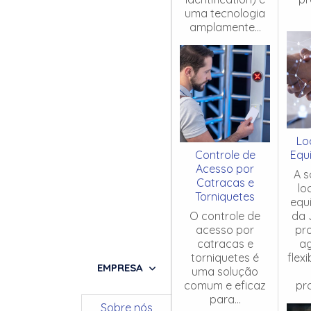
uma tecnologia
amplamente...
Lo
Controle de
Equ
Acesso por
A s
Catracas e
lo
Torniquetes
equ
O controle de
da 
acesso por
pr
catracas e
ag
torniquetes é
flex
EMPRESA
uma solução
comum e eficaz
pro
para...
Sobre nós