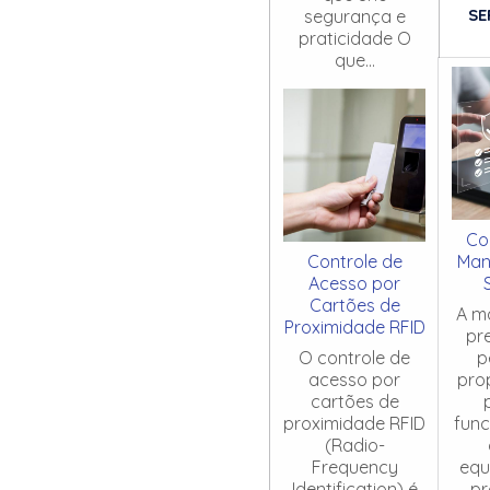
SE
segurança e
praticidade O
que...
Co
Controle de
Man
Acesso por
Cartões de
A m
Proximidade RFID
pr
O controle de
p
acesso por
pro
cartões de
proximidade RFID
fun
(Radio-
Frequency
equ
Identification) é
pr