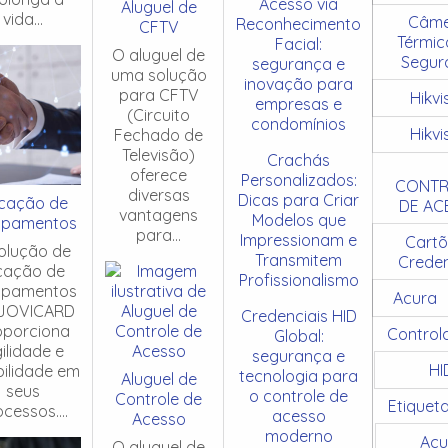
Acesso via
Aluguel de
vida...
Câme
Reconhecimento
CFTV
Térmic
Facial:
O aluguel de
Segur
segurança e
uma solução
inovação para
para CFTV
Hikvi
empresas e
(Circuito
condomínios
Hikvi
Fechado de
Televisão)
Crachás
oferece
Personalizados:
CONTR
diversas
Dicas para Criar
cação de
DE AC
vantagens
Modelos que
ipamentos
para...
Impressionam e
Cartõ
olução de
Transmitem
Creden
cação de
Profissionalismo
ipamentos
Acura
JOVICARD
Credenciais HID
oporciona
Control
Global:
ilidade e
segurança e
HI
ibilidade em
tecnologia para
Aluguel de
seus
o controle de
Controle de
Etiquet
cessos....
acesso
Acesso
moderno
Acu
O aluguel de