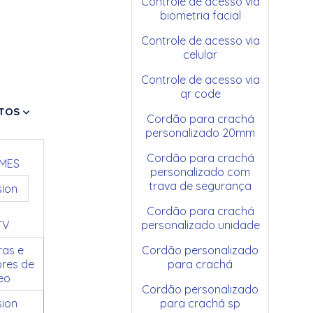
Controle de acesso via
biometria facial
Controle de acesso via
celular
Controle de acesso via
qr code
TOS
Cordão para crachá
personalizado 20mm
Cordão para crachá
MES
personalizado com
trava de segurança
sion
Cordão para crachá
TV
personalizado unidade
as e
Cordão personalizado
res de
para crachá
eo
Cordão personalizado
sion
para crachá sp