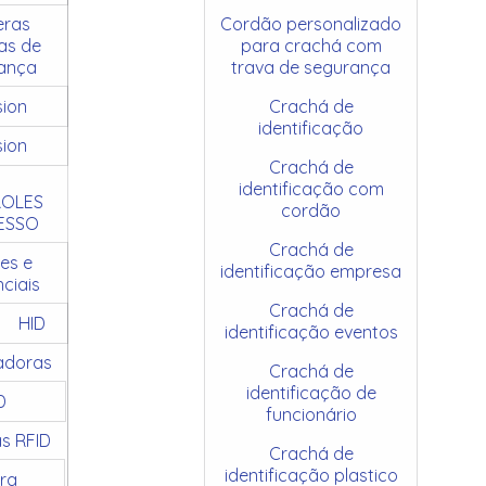
ras
Cordão personalizado
as de
para crachá com
ança
trava de segurança
sion
Crachá de
identificação
sion
Crachá de
identificação com
OLES
cordão
ESSO
Crachá de
es e
identificação empresa
ciais
Crachá de
HID
identificação eventos
adoras
Crachá de
identificação de
D
funcionário
as RFID
Crachá de
identificação plastico
ra