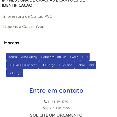
IMPRESSORA DE CRACHÁS E CARTÕES DE
IDENTIFICAÇÃO
Impressora de Cartão PVC
Ribbons e Consumíveis
Marcas
Acura
Assa Abloy
Datacard Entrust
Evolis
HID
HID FARGO Connect
HID Fargo
Hikvision
Zebra
hid
hid fargo
Entre em contato
(11) 3149-4770
(11) 98430-3595
SOLICITE UM ORÇAMENTO