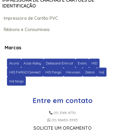
IMPRESSORA DE CRACHÁS E CARTÕES DE
IDENTIFICAÇÃO
Impressora de Cartão PVC
Ribbons e Consumíveis
Marcas
Acura
Assa Abloy
Datacard Entrust
Evolis
HID
HID FARGO Connect
HID Fargo
Hikvision
Zebra
hid
hid fargo
Entre em contato
(11) 3149-4770
(11) 98430-3595
SOLICITE UM ORÇAMENTO