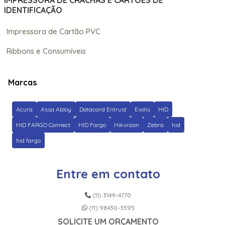
IMPRESSORA DE CRACHÁS E CARTÕES DE
IDENTIFICAÇÃO
Impressora de Cartão PVC
Ribbons e Consumíveis
Marcas
Acura
Assa Abloy
Datacard Entrust
Evolis
HID
HID FARGO Connect
HID Fargo
Hikvision
Zebra
hid
hid fargo
Entre em contato
(11) 3149-4770
(11) 98430-3595
SOLICITE UM ORÇAMENTO