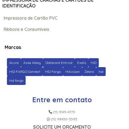
IMPRESSORA DE CRACHÁS E CARTÕES DE
IDENTIFICAÇÃO
Impressora de Cartão PVC
Ribbons e Consumíveis
Marcas
Acura
Assa Abloy
Datacard Entrust
Evolis
HID
HID FARGO Connect
HID Fargo
Hikvision
Zebra
hid
hid fargo
Entre em contato
(11) 3149-4770
(11) 98430-3595
SOLICITE UM ORÇAMENTO