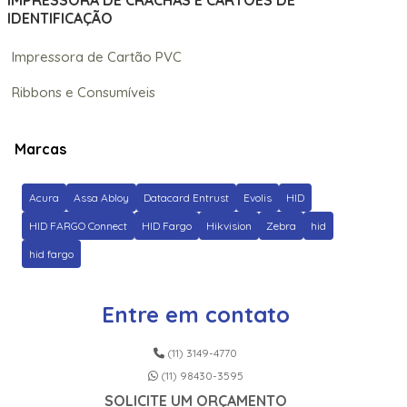
IMPRESSORA DE CRACHÁS E CARTÕES DE
IDENTIFICAÇÃO
Impressora de Cartão PVC
Ribbons e Consumíveis
Marcas
Acura
Assa Abloy
Datacard Entrust
Evolis
HID
HID FARGO Connect
HID Fargo
Hikvision
Zebra
hid
hid fargo
Entre em contato
(11) 3149-4770
(11) 98430-3595
SOLICITE UM ORÇAMENTO