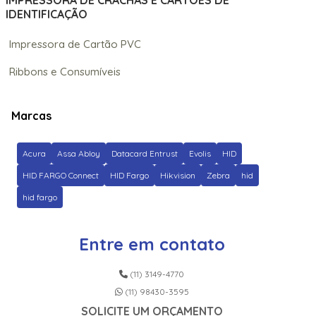
IMPRESSORA DE CRACHÁS E CARTÕES DE
IDENTIFICAÇÃO
Impressora de Cartão PVC
Ribbons e Consumíveis
Marcas
Acura
Assa Abloy
Datacard Entrust
Evolis
HID
HID FARGO Connect
HID Fargo
Hikvision
Zebra
hid
hid fargo
Entre em contato
(11) 3149-4770
(11) 98430-3595
SOLICITE UM ORÇAMENTO