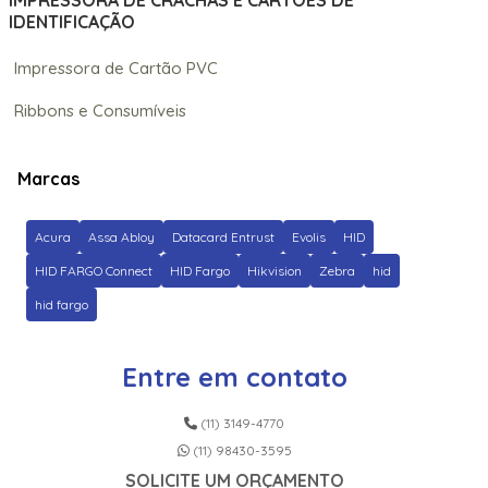
IMPRESSORA DE CRACHÁS E CARTÕES DE
IDENTIFICAÇÃO
Impressora de Cartão PVC
Ribbons e Consumíveis
Marcas
Acura
Assa Abloy
Datacard Entrust
Evolis
HID
HID FARGO Connect
HID Fargo
Hikvision
Zebra
hid
hid fargo
Entre em contato
(11) 3149-4770
(11) 98430-3595
SOLICITE UM ORÇAMENTO