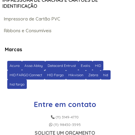
IMPRESSORA DE CRACHÁS E CARTÕES DE
IDENTIFICAÇÃO
Impressora de Cartão PVC
Ribbons e Consumíveis
Marcas
Acura
Assa Abloy
Datacard Entrust
Evolis
HID
HID FARGO Connect
HID Fargo
Hikvision
Zebra
hid
hid fargo
Entre em contato
(11) 3149-4770
(11) 98430-3595
SOLICITE UM ORÇAMENTO