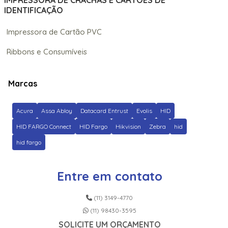
IMPRESSORA DE CRACHÁS E CARTÕES DE
IDENTIFICAÇÃO
Impressora de Cartão PVC
Ribbons e Consumíveis
Marcas
Acura
Assa Abloy
Datacard Entrust
Evolis
HID
HID FARGO Connect
HID Fargo
Hikvision
Zebra
hid
hid fargo
Entre em contato
(11) 3149-4770
(11) 98430-3595
SOLICITE UM ORÇAMENTO