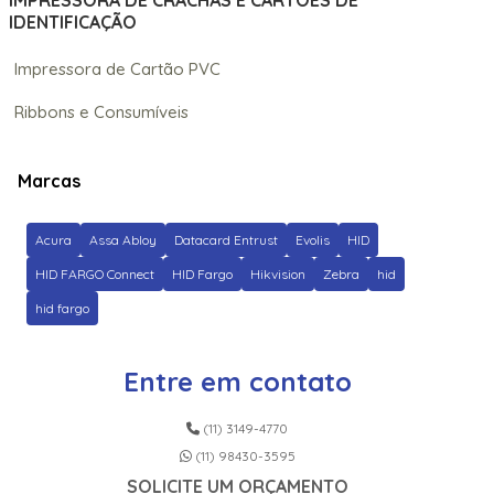
IMPRESSORA DE CRACHÁS E CARTÕES DE
IDENTIFICAÇÃO
Impressora de Cartão PVC
Ribbons e Consumíveis
Marcas
Acura
Assa Abloy
Datacard Entrust
Evolis
HID
HID FARGO Connect
HID Fargo
Hikvision
Zebra
hid
hid fargo
Entre em contato
(11) 3149-4770
(11) 98430-3595
SOLICITE UM ORÇAMENTO