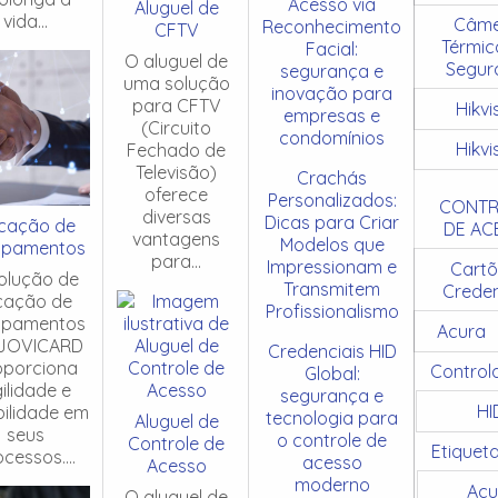
Acesso via
Aluguel de
vida...
Câme
Reconhecimento
CFTV
Térmic
Facial:
O aluguel de
Segur
segurança e
uma solução
inovação para
para CFTV
Hikvi
empresas e
(Circuito
condomínios
Hikvi
Fechado de
Televisão)
Crachás
oferece
Personalizados:
CONTR
diversas
Dicas para Criar
cação de
DE AC
vantagens
Modelos que
ipamentos
para...
Impressionam e
Cartõ
olução de
Transmitem
Creden
cação de
Profissionalismo
ipamentos
Acura
JOVICARD
Credenciais HID
oporciona
Control
Global:
ilidade e
segurança e
HI
ibilidade em
tecnologia para
Aluguel de
seus
o controle de
Controle de
Etiquet
cessos....
acesso
Acesso
moderno
Acu
O aluguel de