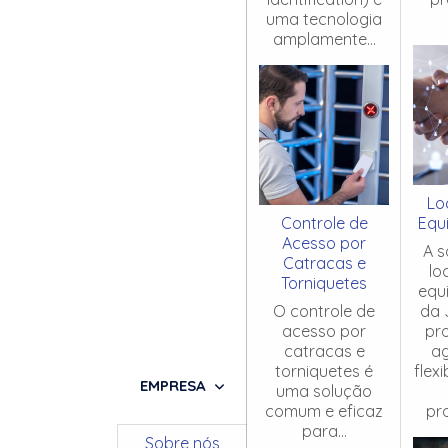
uma tecnologia
amplamente...
Lo
Controle de
Equ
Acesso por
A s
Catracas e
lo
Torniquetes
equ
O controle de
da 
acesso por
pr
catracas e
ag
torniquetes é
flex
EMPRESA
uma solução
comum e eficaz
pro
para...
Sobre nós