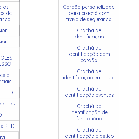
ras
Cordão personalizado
as de
para crachá com
ança
trava de segurança
sion
Crachá de
identificação
sion
Crachá de
identificação com
OLES
cordão
ESSO
Crachá de
es e
identificação empresa
ciais
Crachá de
HID
identificação eventos
adoras
Crachá de
identificação de
D
funcionário
as RFID
Crachá de
identificação plastico
ra