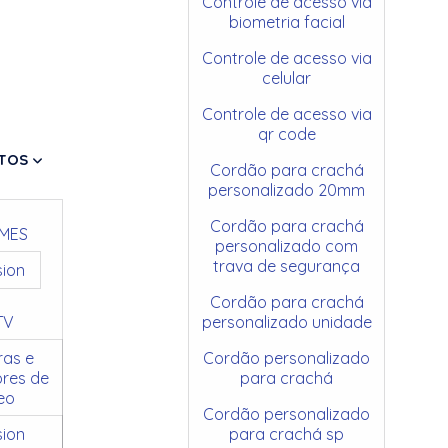
Controle de acesso via
biometria facial
Controle de acesso via
celular
Controle de acesso via
qr code
TOS
Cordão para crachá
personalizado 20mm
Cordão para crachá
MES
personalizado com
trava de segurança
sion
Cordão para crachá
TV
personalizado unidade
as e
Cordão personalizado
res de
para crachá
eo
Cordão personalizado
sion
para crachá sp