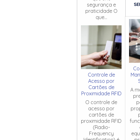
SE
segurança e
praticidade O
que...
Co
Controle de
Man
Acesso por
Cartões de
A m
Proximidade RFID
pr
O controle de
p
acesso por
pro
cartões de
proximidade RFID
fun
(Radio-
Frequency
equ
Identification) é
pr