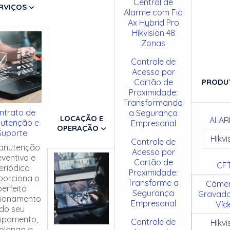
Central de
RVIÇOS
Alarme com Fio
Ax Hybrid Pro
Hikvision 48
Zonas
Controle de
Acesso por
Cartão de
PRODU
Proximidade:
Transformando
ntrato de
a Segurança
LOCAÇÃO E
ALAR
utenção e
Empresarial
OPERAÇÃO
Suporte
Hikvi
Controle de
anutenção
Acesso por
eventiva e
Cartão de
CF
eriódica
Proximidade:
porciona o
Transforme a
Câmer
perfeito
Segurança
Gravado
cionamento
Empresarial
Víd
do seu
ipamento,
Controle de
Hikvi
olonga a