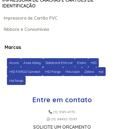
IMPRESSORA DE CRACHÁS E CARTÕES DE
IDENTIFICAÇÃO
Impressora de Cartão PVC
Ribbons e Consumíveis
Marcas
Acura
Assa Abloy
Datacard Entrust
Evolis
HID
HID FARGO Connect
HID Fargo
Hikvision
Zebra
hid
hid fargo
Entre em contato
(11) 3149-4770
(11) 98430-3595
SOLICITE UM ORÇAMENTO