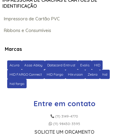
IMPRESSORA DE CRACHÁS E CARTÕES DE
IDENTIFICAÇÃO
Impressora de Cartão PVC
Ribbons e Consumíveis
Marcas
Acura
Assa Abloy
Datacard Entrust
Evolis
HID
HID FARGO Connect
HID Fargo
Hikvision
Zebra
hid
hid fargo
Entre em contato
(11) 3149-4770
(11) 98430-3595
SOLICITE UM ORÇAMENTO