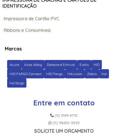
IMPRESSORA DE CRACHÁS E CARTÕES DE
IDENTIFICAÇÃO
Impressora de Cartão PVC
Ribbons e Consumíveis
Marcas
Acura
Assa Abloy
Datacard Entrust
Evolis
HID
HID FARGO Connect
HID Fargo
Hikvision
Zebra
hid
hid fargo
Entre em contato
(11) 3149-4770
(11) 98430-3595
SOLICITE UM ORÇAMENTO