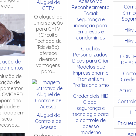
Acesso via
Aluguel de
vida...
Câme
Reconhecimento
CFTV
Térmic
Facial:
O aluguel de
Segur
segurança e
uma solução
inovação para
para CFTV
Hikvi
empresas e
(Circuito
condomínios
Hikvi
Fechado de
Televisão)
Crachás
oferece
Personalizados:
CONTR
diversas
Dicas para Criar
cação de
DE AC
vantagens
Modelos que
ipamentos
para...
Impressionam e
Cartõ
olução de
Transmitem
Creden
cação de
Profissionalismo
ipamentos
Acura
JOVICARD
Credenciais HID
oporciona
Control
Global:
ilidade e
segurança e
HI
ibilidade em
tecnologia para
Aluguel de
seus
o controle de
Controle de
Etiquet
cessos....
acesso
Acesso
moderno
Acu
O aluguel de