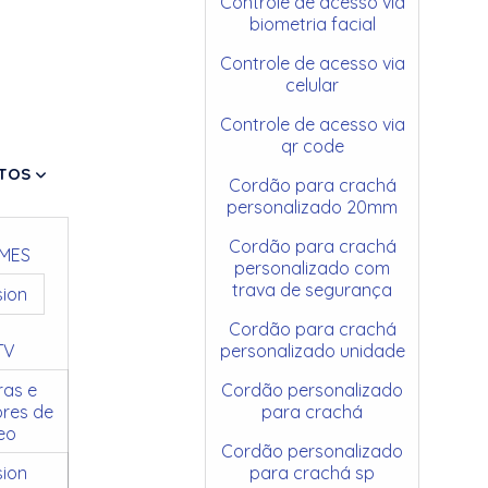
Controle de acesso via
biometria facial
Controle de acesso via
celular
Controle de acesso via
qr code
TOS
Cordão para crachá
personalizado 20mm
Cordão para crachá
MES
personalizado com
trava de segurança
sion
Cordão para crachá
TV
personalizado unidade
as e
Cordão personalizado
res de
para crachá
eo
Cordão personalizado
sion
para crachá sp