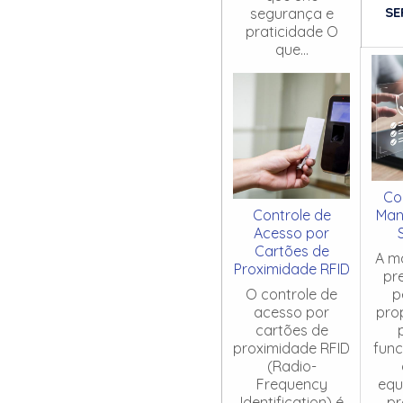
SE
segurança e
praticidade O
que...
Co
Controle de
Man
Acesso por
Cartões de
A m
Proximidade RFID
pr
O controle de
p
acesso por
pro
cartões de
proximidade RFID
fun
(Radio-
Frequency
equ
Identification) é
pr