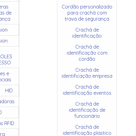
ras
Cordão personalizado
as de
para crachá com
ança
trava de segurança
sion
Crachá de
identificação
sion
Crachá de
identificação com
OLES
cordão
ESSO
Crachá de
es e
identificação empresa
ciais
Crachá de
HID
identificação eventos
adoras
Crachá de
identificação de
D
funcionário
as RFID
Crachá de
identificação plastico
ra