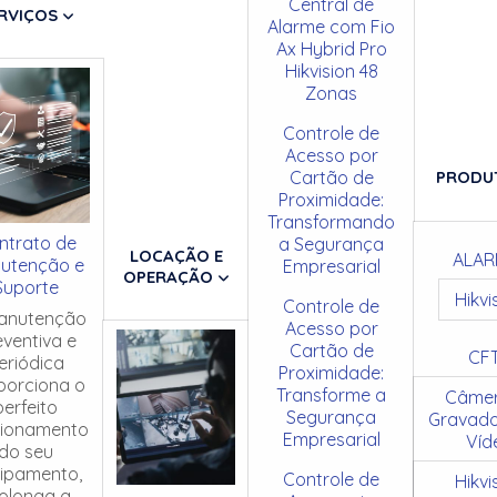
Central de
RVIÇOS
Alarme com Fio
Ax Hybrid Pro
Hikvision 48
Zonas
Controle de
Acesso por
Cartão de
PRODU
Proximidade:
Transformando
ntrato de
a Segurança
LOCAÇÃO E
ALAR
utenção e
Empresarial
OPERAÇÃO
Suporte
Hikvi
Controle de
anutenção
Acesso por
eventiva e
Cartão de
CF
eriódica
Proximidade:
porciona o
Transforme a
Câmer
perfeito
Segurança
Gravado
cionamento
Empresarial
Víd
do seu
ipamento,
Controle de
Hikvi
olonga a