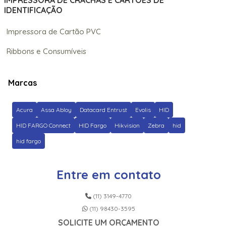
IMPRESSORA DE CRACHÁS E CARTÕES DE
IDENTIFICAÇÃO
Impressora de Cartão PVC
Ribbons e Consumíveis
Marcas
Acura
Assa Abloy
Datacard Entrust
Evolis
HID
HID FARGO Connect
HID Fargo
Hikvision
Zebra
hid
hid fargo
Entre em contato
(11) 3149-4770
(11) 98430-3595
SOLICITE UM ORÇAMENTO