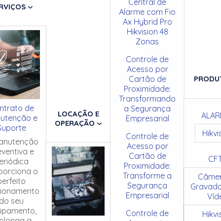
Central de
RVIÇOS
Alarme com Fio
Ax Hybrid Pro
Hikvision 48
Zonas
Controle de
Acesso por
Cartão de
PRODU
Proximidade:
Transformando
ntrato de
a Segurança
LOCAÇÃO E
ALAR
utenção e
Empresarial
OPERAÇÃO
Suporte
Hikvi
Controle de
anutenção
Acesso por
eventiva e
Cartão de
CF
eriódica
Proximidade:
porciona o
Transforme a
Câmer
perfeito
Segurança
Gravado
cionamento
Empresarial
Víd
do seu
ipamento,
Controle de
Hikvi
olonga a