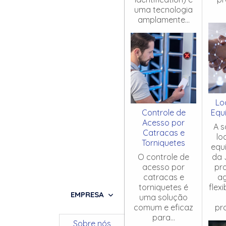
uma tecnologia
amplamente...
Lo
Controle de
Equ
Acesso por
A s
Catracas e
lo
Torniquetes
equ
O controle de
da 
acesso por
pr
catracas e
ag
torniquetes é
flex
EMPRESA
uma solução
comum e eficaz
pro
para...
Sobre nós