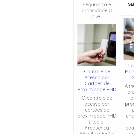
SE
segurança e
praticidade O
que...
Co
Controle de
Man
Acesso por
Cartões de
A m
Proximidade RFID
pr
O controle de
p
acesso por
pro
cartões de
proximidade RFID
fun
(Radio-
Frequency
equ
Identification) é
pr