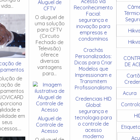
Acesso via
Aluguel de
vida...
Câme
Reconhecimento
CFTV
Térmic
Facial:
O aluguel de
Segur
segurança e
uma solução
inovação para
para CFTV
Hikvi
empresas e
(Circuito
condomínios
Hikvi
Fechado de
Televisão)
Crachás
oferece
Personalizados:
CONTR
diversas
Dicas para Criar
cação de
DE AC
vantagens
Modelos que
ipamentos
para...
Impressionam e
Cartõ
olução de
Transmitem
Creden
cação de
Profissionalismo
ipamentos
Acura
JOVICARD
Credenciais HID
oporciona
Control
Global:
ilidade e
segurança e
HI
ibilidade em
tecnologia para
Aluguel de
seus
o controle de
Controle de
Etiquet
cessos....
acesso
Acesso
moderno
Acu
O aluguel de