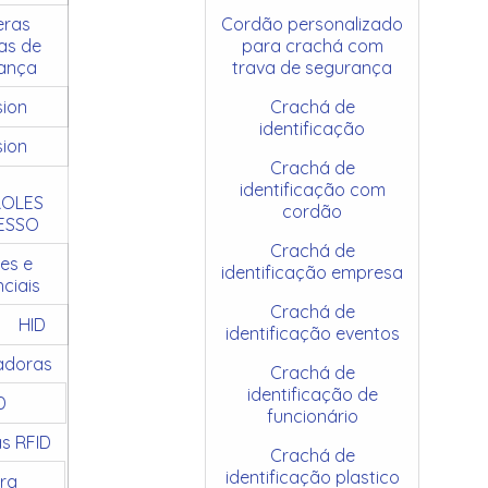
ras
Cordão personalizado
as de
para crachá com
ança
trava de segurança
sion
Crachá de
identificação
sion
Crachá de
identificação com
OLES
cordão
ESSO
Crachá de
es e
identificação empresa
ciais
Crachá de
HID
identificação eventos
adoras
Crachá de
identificação de
D
funcionário
as RFID
Crachá de
identificação plastico
ra