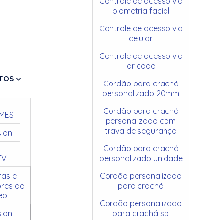
Controle de acesso via
biometria facial
Controle de acesso via
celular
Controle de acesso via
qr code
TOS
Cordão para crachá
personalizado 20mm
Cordão para crachá
MES
personalizado com
trava de segurança
sion
Cordão para crachá
TV
personalizado unidade
as e
Cordão personalizado
res de
para crachá
eo
Cordão personalizado
sion
para crachá sp