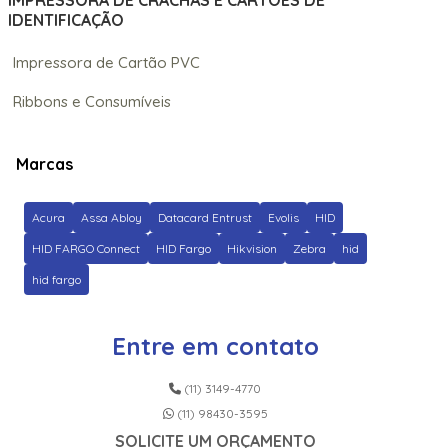
IMPRESSORA DE CRACHÁS E CARTÕES DE
IDENTIFICAÇÃO
Impressora de Cartão PVC
Ribbons e Consumíveis
Marcas
Acura
Assa Abloy
Datacard Entrust
Evolis
HID
HID FARGO Connect
HID Fargo
Hikvision
Zebra
hid
hid fargo
Entre em contato
(11) 3149-4770
(11) 98430-3595
SOLICITE UM ORÇAMENTO