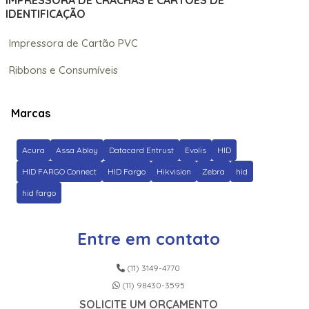
IMPRESSORA DE CRACHÁS E CARTÕES DE
IDENTIFICAÇÃO
Impressora de Cartão PVC
Ribbons e Consumíveis
Marcas
Acura
Assa Abloy
Datacard Entrust
Evolis
HID
HID FARGO Connect
HID Fargo
Hikvision
Zebra
hid
hid fargo
Entre em contato
(11) 3149-4770
(11) 98430-3595
SOLICITE UM ORÇAMENTO