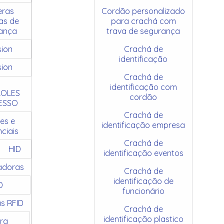
ras
Cordão personalizado
as de
para crachá com
ança
trava de segurança
sion
Crachá de
identificação
sion
Crachá de
identificação com
OLES
cordão
ESSO
Crachá de
es e
identificação empresa
ciais
Crachá de
HID
identificação eventos
adoras
Crachá de
identificação de
D
funcionário
as RFID
Crachá de
identificação plastico
ra