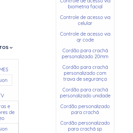
Controle de acesso via
biometria facial
Controle de acesso via
celular
Controle de acesso via
qr code
TOS
Cordão para crachá
personalizado 20mm
Cordão para crachá
MES
personalizado com
trava de segurança
sion
Cordão para crachá
TV
personalizado unidade
as e
Cordão personalizado
res de
para crachá
eo
Cordão personalizado
sion
para crachá sp