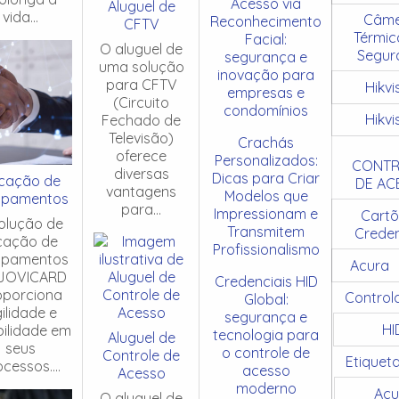
Acesso via
Aluguel de
vida...
Câme
Reconhecimento
CFTV
Térmic
Facial:
O aluguel de
Segur
segurança e
uma solução
inovação para
para CFTV
Hikvi
empresas e
(Circuito
condomínios
Hikvi
Fechado de
Televisão)
Crachás
oferece
Personalizados:
CONTR
diversas
Dicas para Criar
cação de
DE AC
vantagens
Modelos que
ipamentos
para...
Impressionam e
Cartõ
olução de
Transmitem
Creden
cação de
Profissionalismo
ipamentos
Acura
JOVICARD
Credenciais HID
oporciona
Control
Global:
ilidade e
segurança e
HI
ibilidade em
tecnologia para
Aluguel de
seus
o controle de
Controle de
Etiquet
cessos....
acesso
Acesso
moderno
Acu
O aluguel de