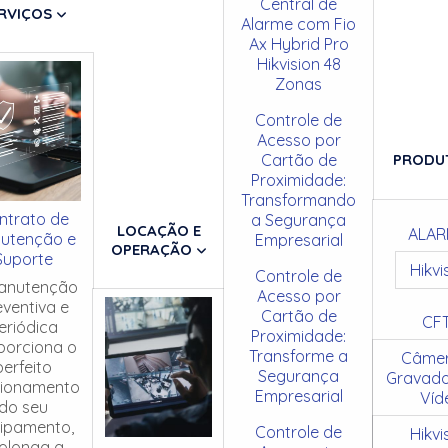
Central de
RVIÇOS
Alarme com Fio
Ax Hybrid Pro
Hikvision 48
Zonas
Controle de
Acesso por
Cartão de
PRODU
Proximidade:
Transformando
ntrato de
a Segurança
LOCAÇÃO E
ALAR
utenção e
Empresarial
OPERAÇÃO
Suporte
Hikvi
Controle de
anutenção
Acesso por
eventiva e
Cartão de
CF
eriódica
Proximidade:
porciona o
Transforme a
Câmer
perfeito
Segurança
Gravado
cionamento
Empresarial
Víd
do seu
ipamento,
Controle de
Hikvi
olonga a