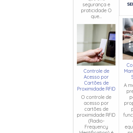
SE
segurança e
praticidade O
que...
Co
Controle de
Man
Acesso por
Cartões de
A m
Proximidade RFID
pr
O controle de
p
acesso por
pro
cartões de
proximidade RFID
fun
(Radio-
Frequency
equ
Identification) é
pr