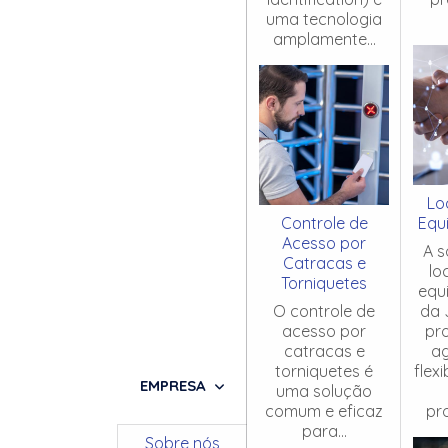
uma tecnologia
amplamente...
Lo
Controle de
Equ
Acesso por
A s
Catracas e
lo
Torniquetes
equ
O controle de
da 
acesso por
pr
catracas e
ag
torniquetes é
flex
EMPRESA
uma solução
comum e eficaz
pro
para...
Sobre nós