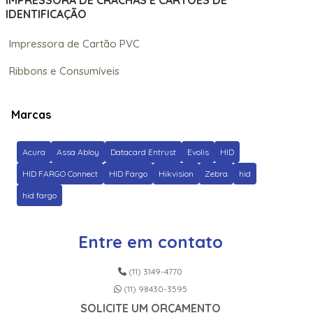
IMPRESSORA DE CRACHÁS E CARTÕES DE
IDENTIFICAÇÃO
Impressora de Cartão PVC
Ribbons e Consumíveis
Marcas
Acura
Assa Abloy
Datacard Entrust
Evolis
HID
HID FARGO Connect
HID Fargo
Hikvision
Zebra
hid
hid fargo
Entre em contato
(11) 3149-4770
(11) 98430-3595
SOLICITE UM ORÇAMENTO