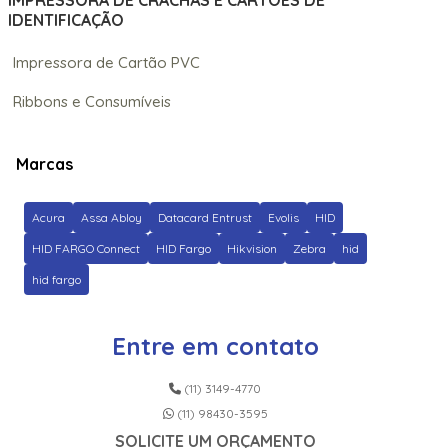
IMPRESSORA DE CRACHÁS E CARTÕES DE
IDENTIFICAÇÃO
Impressora de Cartão PVC
Ribbons e Consumíveis
Marcas
Acura
Assa Abloy
Datacard Entrust
Evolis
HID
HID FARGO Connect
HID Fargo
Hikvision
Zebra
hid
hid fargo
Entre em contato
(11) 3149-4770
(11) 98430-3595
SOLICITE UM ORÇAMENTO