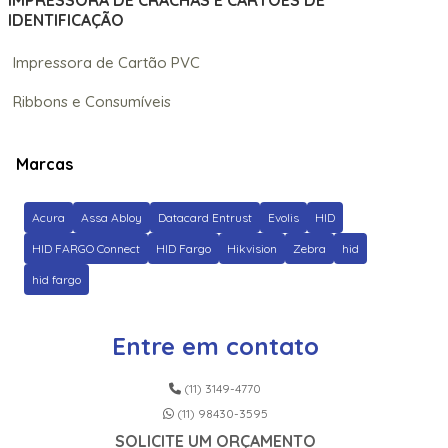
IMPRESSORA DE CRACHÁS E CARTÕES DE
IDENTIFICAÇÃO
Impressora de Cartão PVC
Ribbons e Consumíveis
Marcas
Acura
Assa Abloy
Datacard Entrust
Evolis
HID
HID FARGO Connect
HID Fargo
Hikvision
Zebra
hid
hid fargo
Entre em contato
(11) 3149-4770
(11) 98430-3595
SOLICITE UM ORÇAMENTO