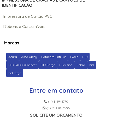
IMPRESSORA DE CRACHÁS E CARTÕES DE
IDENTIFICAÇÃO
Impressora de Cartão PVC
Ribbons e Consumíveis
Marcas
Acura
Assa Abloy
Datacard Entrust
Evolis
HID
HID FARGO Connect
HID Fargo
Hikvision
Zebra
hid
hid fargo
Entre em contato
(11) 3149-4770
(11) 98430-3595
SOLICITE UM ORÇAMENTO