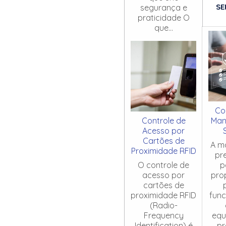
SE
segurança e
praticidade O
que...
Co
Controle de
Man
Acesso por
Cartões de
A m
Proximidade RFID
pr
O controle de
p
acesso por
pro
cartões de
proximidade RFID
fun
(Radio-
Frequency
equ
Identification) é
pr