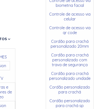
Controle de acesso via
biometria facial
Controle de acesso via
celular
Controle de acesso via
qr code
TOS
Cordão para crachá
personalizado 20mm
Cordão para crachá
MES
personalizado com
trava de segurança
sion
Cordão para crachá
TV
personalizado unidade
as e
Cordão personalizado
res de
para crachá
eo
Cordão personalizado
sion
para crachá sp