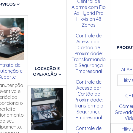
Central de
RVIÇOS
Alarme com Fio
Ax Hybrid Pro
Hikvision 48
Zonas
Controle de
Acesso por
Cartão de
PRODU
Proximidade:
Transformando
ntrato de
a Segurança
LOCAÇÃO E
ALAR
utenção e
Empresarial
OPERAÇÃO
Suporte
Hikvi
Controle de
anutenção
Acesso por
eventiva e
Cartão de
CF
eriódica
Proximidade:
porciona o
Transforme a
Câmer
perfeito
Segurança
Gravado
cionamento
Empresarial
Víd
do seu
ipamento,
Controle de
Hikvi
olonga a