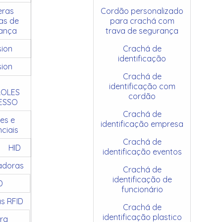
ras
Cordão personalizado
as de
para crachá com
ança
trava de segurança
sion
Crachá de
identificação
sion
Crachá de
identificação com
OLES
cordão
ESSO
Crachá de
es e
identificação empresa
ciais
Crachá de
HID
identificação eventos
adoras
Crachá de
identificação de
D
funcionário
as RFID
Crachá de
identificação plastico
ra