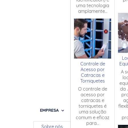
uma tecnologia
amplamente...
Lo
Controle de
Equ
Acesso por
A s
Catracas e
lo
Torniquetes
equ
O controle de
da 
acesso por
pr
catracas e
ag
torniquetes é
flex
EMPRESA
uma solução
comum e eficaz
pro
para...
Sobre nós