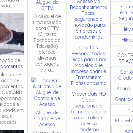
Acesso via
Aluguel de
vida...
Câme
Reconhecimento
CFTV
Térmic
Facial:
O aluguel de
Segur
segurança e
uma solução
inovação para
para CFTV
Hikvi
empresas e
(Circuito
condomínios
Hikvi
Fechado de
Televisão)
Crachás
oferece
Personalizados:
CONTR
diversas
Dicas para Criar
cação de
DE AC
vantagens
Modelos que
ipamentos
para...
Impressionam e
Cartõ
olução de
Transmitem
Creden
cação de
Profissionalismo
ipamentos
Acura
JOVICARD
Credenciais HID
oporciona
Control
Global:
ilidade e
segurança e
HI
ibilidade em
tecnologia para
Aluguel de
seus
o controle de
Controle de
Etiquet
cessos....
acesso
Acesso
moderno
Acu
O aluguel de