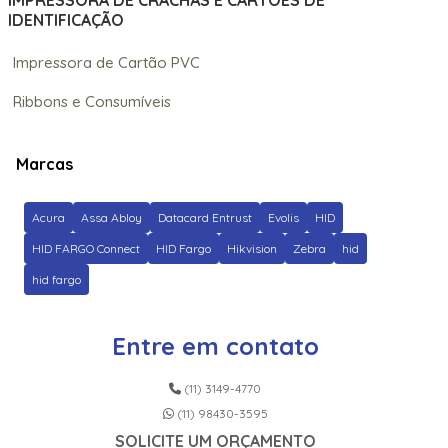
IMPRESSORA DE CRACHÁS E CARTÕES DE
IDENTIFICAÇÃO
Impressora de Cartão PVC
Ribbons e Consumíveis
Marcas
Acura
Assa Abloy
Datacard Entrust
Evolis
HID
HID FARGO Connect
HID Fargo
Hikvision
Zebra
hid
hid fargo
Entre em contato
(11) 3149-4770
(11) 98430-3595
SOLICITE UM ORÇAMENTO