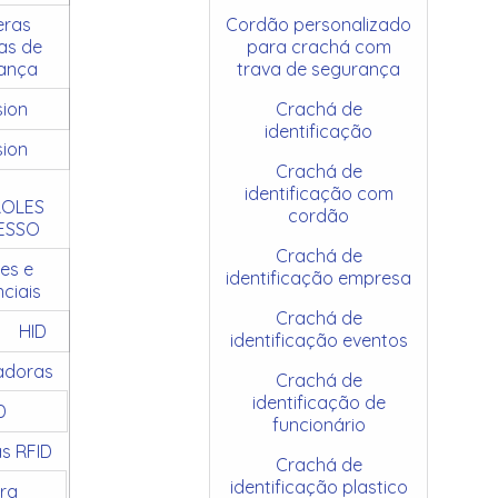
ras
Cordão personalizado
as de
para crachá com
ança
trava de segurança
sion
Crachá de
identificação
sion
Crachá de
identificação com
OLES
cordão
ESSO
Crachá de
es e
identificação empresa
ciais
Crachá de
HID
identificação eventos
adoras
Crachá de
identificação de
D
funcionário
as RFID
Crachá de
identificação plastico
ra