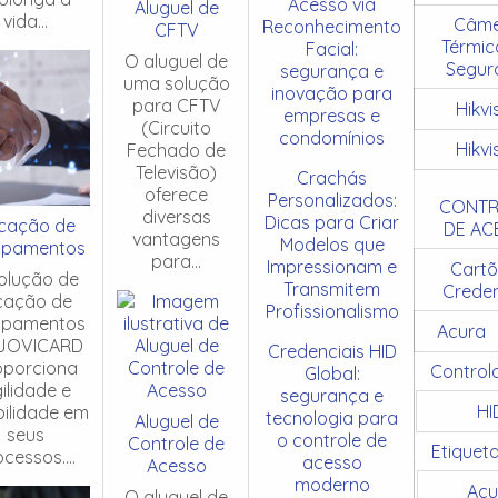
Acesso via
Aluguel de
vida...
Câme
Reconhecimento
CFTV
Térmic
Facial:
O aluguel de
Segur
segurança e
uma solução
inovação para
para CFTV
Hikvi
empresas e
(Circuito
condomínios
Hikvi
Fechado de
Televisão)
Crachás
oferece
Personalizados:
CONTR
diversas
Dicas para Criar
cação de
DE AC
vantagens
Modelos que
ipamentos
para...
Impressionam e
Cartõ
olução de
Transmitem
Creden
cação de
Profissionalismo
ipamentos
Acura
JOVICARD
Credenciais HID
oporciona
Control
Global:
ilidade e
segurança e
HI
ibilidade em
tecnologia para
Aluguel de
seus
o controle de
Controle de
Etiquet
cessos....
acesso
Acesso
moderno
Acu
O aluguel de