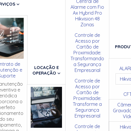
Central de
RVIÇOS
Alarme com Fio
Ax Hybrid Pro
Hikvision 48
Zonas
Controle de
Acesso por
Cartão de
PRODU
Proximidade:
Transformando
ntrato de
a Segurança
LOCAÇÃO E
ALAR
utenção e
Empresarial
OPERAÇÃO
Suporte
Hikvi
Controle de
anutenção
Acesso por
eventiva e
Cartão de
CF
eriódica
Proximidade:
porciona o
Transforme a
Câmer
perfeito
Segurança
Gravado
cionamento
Empresarial
Víd
do seu
ipamento,
Controle de
Hikvi
olonga a