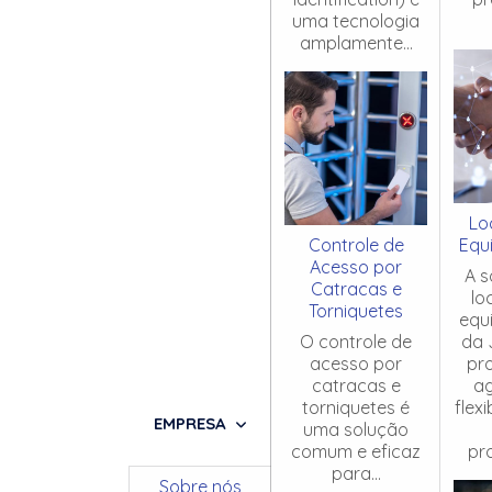
uma tecnologia
amplamente...
Lo
Controle de
Equ
Acesso por
A s
Catracas e
lo
Torniquetes
equ
O controle de
da 
acesso por
pr
catracas e
ag
torniquetes é
flex
EMPRESA
uma solução
comum e eficaz
pro
para...
Sobre nós