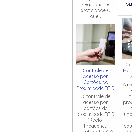
SE
segurança e
praticidade O
que...
Co
Controle de
Man
Acesso por
Cartões de
A m
Proximidade RFID
pr
O controle de
p
acesso por
pro
cartões de
proximidade RFID
fun
(Radio-
Frequency
equ
Identification) é
pr