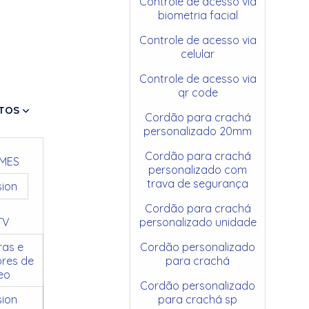
Controle de acesso via
biometria facial
Controle de acesso via
celular
Controle de acesso via
qr code
TOS
Cordão para crachá
personalizado 20mm
Cordão para crachá
MES
personalizado com
trava de segurança
sion
Cordão para crachá
TV
personalizado unidade
as e
Cordão personalizado
res de
para crachá
eo
Cordão personalizado
sion
para crachá sp