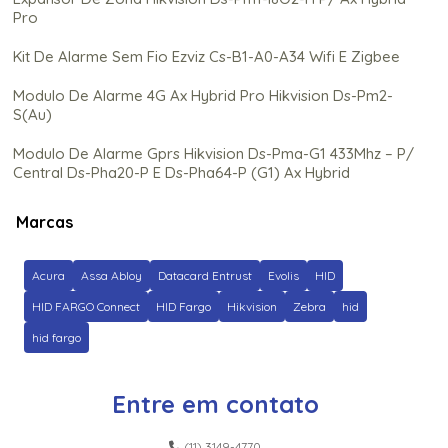
Pro
Kit De Alarme Sem Fio Ezviz Cs-B1-A0-A34 Wifi E Zigbee
Modulo De Alarme 4G Ax Hybrid Pro Hikvision Ds-Pm2-
S(Au)
Modulo De Alarme Gprs Hikvision Ds-Pma-G1 433Mhz – P/
Central Ds-Pha20-P E Ds-Pha64-P (G1) Ax Hybrid
Modulo De Alarme Gprs Hikvision Ds-Pma-G2 433Mhz – P/
Marcas
Central Ds-Pha64-P (G2) Ax Hybrid
Modulo De Comunicacao 4G Hikvision Ds-Pma-S2 433Mhz
Acura
Assa Abloy
Datacard Entrust
Evolis
HID
– P/ Central Ds-Pha64 Ax Hybrid
HID FARGO Connect
HID Fargo
Hikvision
Zebra
hid
Modulo De Comunicacao Gprs Hikvision Ds-Pm2-G P/ Ax
hid fargo
Hybrid Pro
Modulo De Linha Telefonica Pstn Hikvision Ds-Pma-P
Entre em contato
433Mhz – P/ Central Ds-Pha64 Ax Hybrid
Modulo Expansor Pgm (8 Saidas) Rs-485 Hikvision Ds-Pm-
(11) 3149-4770