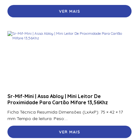
Pro Ds-Pwa64-L-We
VER MAIS
Transmissor Hikvision Sensor Com Fio P/ Sem Fio Ds-
Pm1-I1-We 868Mhz P/ Central Ax Pro Ds-Pwa64-L-We
Sr-Mif-Mini | Assa Abloy | Mini Leitor De
Proximidade Para Cartão Mifare 13,56Khz
Ficha Técnica Resumida Dimensões (LxAxP): 75 × 42 × 17
mm Tempo de leitura: Peso:...
VER MAIS