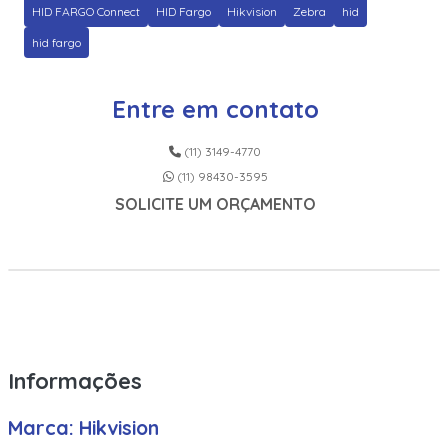
HID FARGO Connect
HID Fargo
Hikvision
Zebra
hid
hid fargo
Entre em contato
(11) 3149-4770
(11) 98430-3595
SOLICITE UM ORÇAMENTO
Informações
Marca: Hikvision