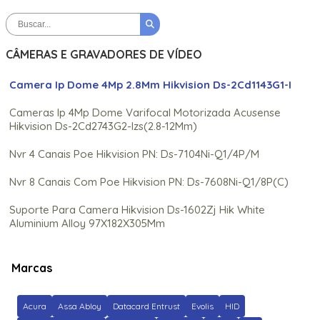
CÂMERAS E GRAVADORES DE VÍDEO
Camera Ip Dome 4Mp 2.8Mm Hikvision Ds-2Cd1143G1-I
Cameras Ip 4Mp Dome Varifocal Motorizada Acusense
Hikvision Ds-2Cd2743G2-Izs(2.8-12Mm)
Nvr 4 Canais Poe Hikvision PN: Ds-7104Ni-Q1/4P/M
Nvr 8 Canais Com Poe Hikvision PN: Ds-7608Ni-Q1/8P(C)
Suporte Para Camera Hikvision Ds-1602Zj Hik White
Aluminium Alloy 97X182X305Mm
Marcas
Acura
Assa Abloy
Datacard Entrust
Evolis
HID