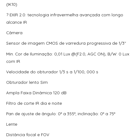
(IK10)
? EXIR 2.0: tecnologia infravermelha avançada com longo
alcance IR
Câmera
Sensor de imagem CMOS de varredura progressiva de 1/3″
Min. Cor de Iluminação: 0,01 Lux @(F2.0, AGC ON), B/W: 0 Lux
com IR
Velocidade do obturador 1/3 s a 1/100, 000 s
Obturador lento Sim
Ampla Faixa Dinâmica 120 dB
Filtro de corte IR dia e noite
Pan de ajuste de ângulo: 0° a 355°, inclinação: 0° a 75°
Lente
Distância focal e FOV