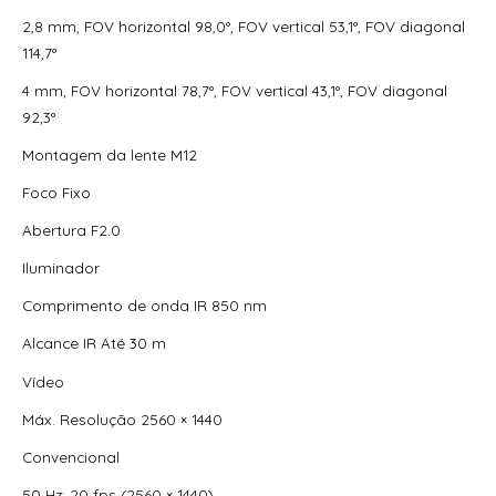
2,8 mm, FOV horizontal 98,0°, FOV vertical 53,1°, FOV diagonal
114,7°
4 mm, FOV horizontal 78,7°, FOV vertical 43,1°, FOV diagonal
92,3°
Montagem da lente M12
Foco Fixo
Abertura F2.0
Iluminador
Comprimento de onda IR 850 nm
Alcance IR Até 30 m
Vídeo
Máx. Resolução 2560 × 1440
Convencional
50 Hz: 20 fps (2560 × 1440)