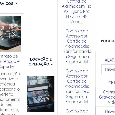
Central de
RVIÇOS
Alarme com Fio
Ax Hybrid Pro
Hikvision 48
Zonas
Controle de
Acesso por
Cartão de
PRODU
Proximidade:
Transformando
ntrato de
a Segurança
LOCAÇÃO E
ALAR
utenção e
Empresarial
OPERAÇÃO
Suporte
Hikvi
Controle de
anutenção
Acesso por
eventiva e
Cartão de
CF
eriódica
Proximidade:
porciona o
Transforme a
Câmer
perfeito
Segurança
Gravado
cionamento
Empresarial
Víd
do seu
ipamento,
Controle de
Hikvi
olonga a