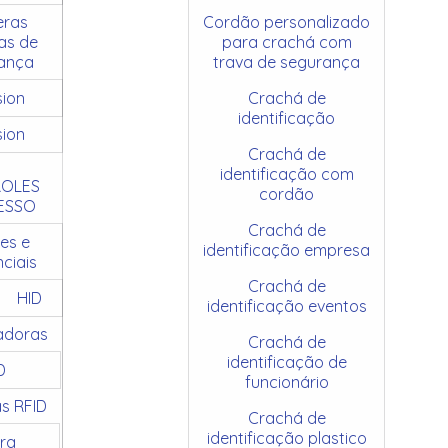
ras
Cordão personalizado
as de
para crachá com
ança
trava de segurança
sion
Crachá de
identificação
sion
Crachá de
identificação com
OLES
cordão
ESSO
Crachá de
es e
identificação empresa
ciais
Crachá de
HID
identificação eventos
adoras
Crachá de
identificação de
D
funcionário
as RFID
Crachá de
identificação plastico
ra