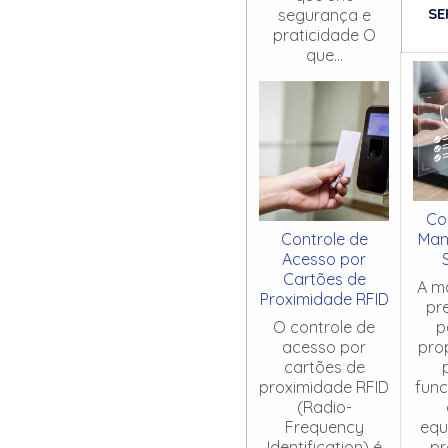
SE
segurança e
praticidade O
que...
Co
Controle de
Man
Acesso por
Cartões de
A m
Proximidade RFID
pr
O controle de
p
acesso por
pro
cartões de
proximidade RFID
fun
(Radio-
Frequency
equ
Identification) é
pr