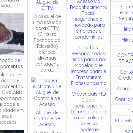
Acesso via
Aluguel de
vida...
Câme
Reconhecimento
CFTV
Térmic
Facial:
O aluguel de
Segur
segurança e
uma solução
inovação para
para CFTV
Hikvi
empresas e
(Circuito
condomínios
Hikvi
Fechado de
Televisão)
Crachás
oferece
Personalizados:
CONTR
diversas
Dicas para Criar
cação de
DE AC
vantagens
Modelos que
ipamentos
para...
Impressionam e
Cartõ
olução de
Transmitem
Creden
cação de
Profissionalismo
ipamentos
Acura
JOVICARD
Credenciais HID
oporciona
Control
Global:
ilidade e
segurança e
HI
ibilidade em
tecnologia para
Aluguel de
seus
o controle de
Controle de
Etiquet
cessos....
acesso
Acesso
moderno
Acu
O aluguel de