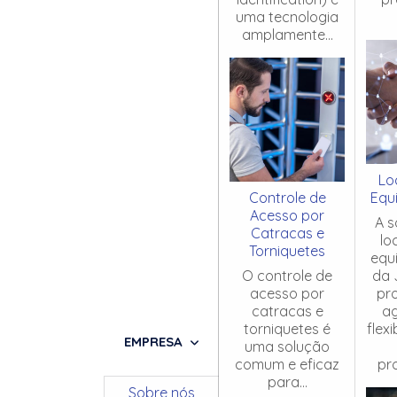
uma tecnologia
amplamente...
Lo
Controle de
Equ
Acesso por
A s
Catracas e
lo
Torniquetes
equ
O controle de
da 
acesso por
pr
catracas e
ag
torniquetes é
flex
EMPRESA
uma solução
comum e eficaz
pro
para...
Sobre nós