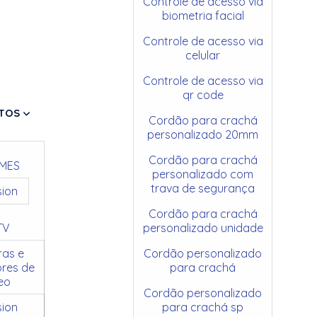
Controle de acesso via
biometria facial
Controle de acesso via
celular
Controle de acesso via
qr code
TOS
Cordão para crachá
personalizado 20mm
Cordão para crachá
MES
personalizado com
trava de segurança
sion
Cordão para crachá
TV
personalizado unidade
as e
Cordão personalizado
res de
para crachá
eo
Cordão personalizado
sion
para crachá sp