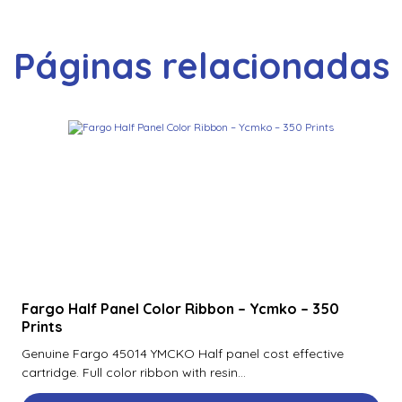
Fargo Standard Holographic Hdp Film – 500 impressões
Fargo Ymckk Enhanced Full-Color Ribbon – 500 imagens
Páginas relacionadas
Fargo Ymckok Enhanced Full-Color Ribbon – 500 imagens
Filme de Cor Evolis Avansia Ymck Rt – 500 Impressões
Filme de Cor Evolis Avansia Ymckk Rt – 400 Impressões
Filme de Laminação Evolis R4213
Filme de Retransferência 084500 Para HDP5600,
HDP5000 e HDP5000e para 1500 impressões
Filme HID Fargo 84900 Para Hdp6600 1500 Impressões
Fargo Half Panel Color Ribbon – Ycmko – 350
Filme Holográfico Genérico Evolis RT – 400
Impressões/Rolo
Prints
Genuine Fargo 45014 YMCKO Half panel cost effective
Filme laminado transparente Evolis R4221
cartridge. Full color ribbon with resin...
Filme Transparente Evolis Avansia Rt – 500 Impressões