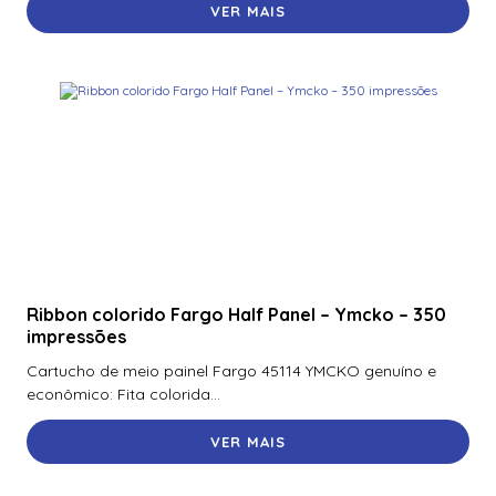
VER MAIS
Filme Transparente HID Fargo 84053 para HDP5000 - 1500
Impressões
Kit de Atualização Datacard Dual Laminator (L1 para L2)
Kit de Cartões de Limpeza Adesivos Evolis
Kit de Cartões de Limpeza Adesivos Evolis Avansia (5
Unidades)
Kit de Limpeza Avançado Evolis ACL002
Kit de Limpeza com Cartões Adesivos (Para Laminador)
Evolis – 10 Cartões Adesivos
Ribbon colorido Fargo Half Panel – Ymcko – 350
impressões
Kit de Limpeza com Swabs Secos Evolis – 3 Swabs
Cartucho de meio painel Fargo 45114 YMCKO genuíno e
econômico: Fita colorida...
Kit de Limpeza Completo - 2 Cartões
VER MAIS
Kit de Limpeza Completo Evolis
Kit de Limpeza Datacard (10 Peças)