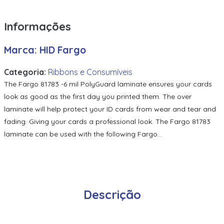
de órbita de alta segurança – 1.000 impressões
Informações
Fargo Holographic Thermal Transfer Laminate – 500
impressões
Marca: HID Fargo
Fargo Holographic Thermal Transfer Laminate – 500
Prints
Categoria:
Ribbons e Consumíveis
The Fargo 81783 -6 mil PolyGuard laminate ensures your cards
Fargo Laminado de Transferência Térmica – 500
Impressões
look as good as the first day you printed them. The over
laminate will help protect your ID cards from wear and tear and
Fargo Polyguard Laminado – 0,6 Mil – 250 Impressões
fading. Giving your cards a professional look. The Fargo 81783
Fargo Polyguard Laminado – 1 Mil – 250 Impressões 82601
laminate can be used with the following Fargo...
Fargo Polyguard Laminado – 250 Impressões
Fargo Polyguard Laminate -Half Patch – 250 Prints
Descrição
Fargo Polyguard Laminate -Meio Patch – 250 Impressões
Fargo Polyguard Laminate – 250 Prints