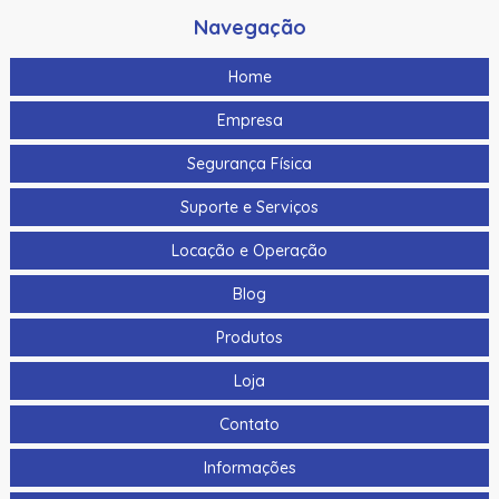
“Geometric Curves”
Navegação
Laminado Datacard Duragard Optigram, 1,0 Mil, “Genuine
Authentic” Registrado
Home
Laminado Datacard Duragard Optigram, 1,0 Mil, “Secure
Empresa
Crest” Registrado
Segurança Física
Laminado Datacard Duragard Optiselect - “Secure
Globe” - 0,6 Mil
Suporte e Serviços
Laminado Datacard Duragard Optiselect, 0,6 Mil,
Locação e Operação
“Authorized Personnel”
Blog
Laminado Datacard Duragard Optiselect, 1,0 Mil, “Secure
Locks” Registrado
Produtos
Laminado Datacard Duragard OptiSelect™ - 0,6 Mil, “First
Loja
Responder”, Cobertura Completa do Cartão
Contato
Laminado Datacard Duragard OptiSelect™ - “Secure
Globe” - 0,6 Mil, Cobertura Completa do Cartão
Informações