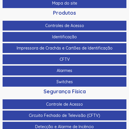
Laminado Datacard Duragard OptiSelect™ - “Secure
Mapa do site
Globe” - 0,6 Mil, Cobertura Completa do Cartão com
Janela para Smart Card
Produtos
Laminado Datacard Duragard OptiSelect™ - “Secure
Controles de Acesso
Lock” Registrado - 1,0 Mil, Cobertura Completa do Cartão
com Janela para Smart Card
Identificação
Laminado Fargo 1.0 Mil Polyguard sem Resíduo UV,
Impressora de Crachás e Cartões de Identificação
Transparente – 1.000 Impressões
CFTV
Laminado Fargo 1.0 Mil Polyguard sem Resíduo,
Transparente – 1.000 Impressões
Alarmes
Laminado Protetor UV Datacard Duragard Optigram® -
Switches
1,0 Mil, Cobertura Completa do Cartão
Segurança Física
Laminado Protetor UV Datacard Duragard Optigram® -
1,0 Mil, Cobertura Completa do Cartão com Janela para
Controle de Acesso
Smart Card
Circuito Fechado de Televisão (CFTV)
Laminado Protetor UV Datacard Duragard Optigram® -
1,0 Mil, com Tarja Magnética
Detecção e Alarme de Incêncio