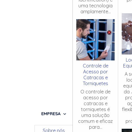
uma tecnologia
amplamente...
Lo
Controle de
Equ
Acesso por
A s
Catracas e
lo
Torniquetes
equ
O controle de
da 
acesso por
pr
catracas e
ag
torniquetes é
flex
EMPRESA
uma solução
comum e eficaz
pro
para...
Sobre nós