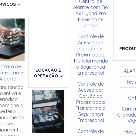
Central de
RVIÇOS
Alarme com Fio
Ax Hybrid Pro
Hikvision 48
Zonas
Controle de
Acesso por
Cartão de
PRODU
Proximidade:
Transformando
ntrato de
a Segurança
LOCAÇÃO E
ALAR
utenção e
Empresarial
OPERAÇÃO
Suporte
Hikvi
Controle de
anutenção
Acesso por
eventiva e
Cartão de
CF
eriódica
Proximidade:
porciona o
Transforme a
Câmer
perfeito
Segurança
Gravado
cionamento
Empresarial
Víd
do seu
ipamento,
Controle de
Hikvi
olonga a