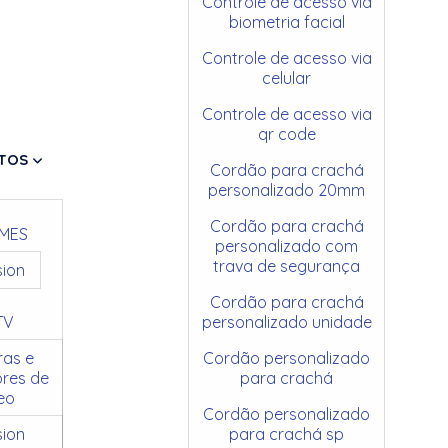
Controle de acesso via
biometria facial
Controle de acesso via
celular
Controle de acesso via
qr code
TOS
Cordão para crachá
personalizado 20mm
Cordão para crachá
MES
personalizado com
trava de segurança
sion
Cordão para crachá
TV
personalizado unidade
as e
Cordão personalizado
res de
para crachá
eo
Cordão personalizado
sion
para crachá sp