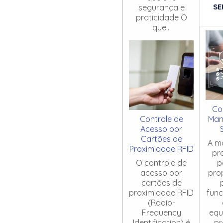
SE
segurança e
praticidade O
que...
Co
Controle de
Man
Acesso por
Cartões de
A m
Proximidade RFID
pr
O controle de
p
acesso por
pro
cartões de
proximidade RFID
fun
(Radio-
Frequency
equ
Identification) é
pr