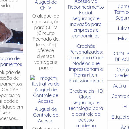
Acesso via
Aluguel de
vida...
Câme
Reconhecimento
CFTV
Térmic
Facial:
O aluguel de
Segur
segurança e
uma solução
inovação para
para CFTV
Hikvi
empresas e
(Circuito
condomínios
Hikvi
Fechado de
Televisão)
Crachás
oferece
Personalizados:
CONTR
diversas
Dicas para Criar
cação de
DE AC
vantagens
Modelos que
ipamentos
para...
Impressionam e
Cartõ
olução de
Transmitem
Creden
cação de
Profissionalismo
ipamentos
Acura
JOVICARD
Credenciais HID
oporciona
Control
Global:
ilidade e
segurança e
HI
ibilidade em
tecnologia para
Aluguel de
seus
o controle de
Controle de
Etiquet
cessos....
acesso
Acesso
moderno
Acu
O aluguel de