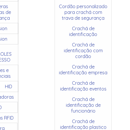
ras
Cordão personalizado
as de
para crachá com
ança
trava de segurança
sion
Crachá de
identificação
sion
Crachá de
identificação com
OLES
cordão
ESSO
Crachá de
es e
identificação empresa
ciais
Crachá de
HID
identificação eventos
adoras
Crachá de
identificação de
D
funcionário
as RFID
Crachá de
identificação plastico
ra